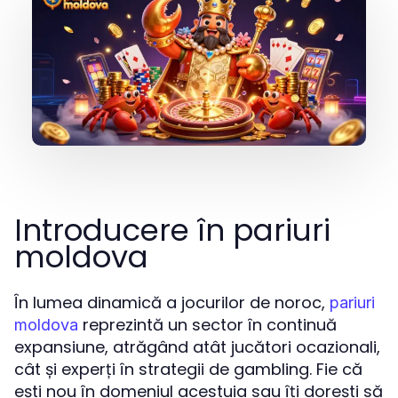
Introducere în pariuri
moldova
În lumea dinamică a jocurilor de noroc,
pariuri
reprezintă un sector în continuă
moldova
expansiune, atrăgând atât jucători ocazionali,
cât și experți în strategii de gambling. Fie că
ești nou în domeniul acestuia sau îți dorești să