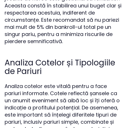
Aceasta constă în stabilirea unui buget clar și
respectarea acestuia, indiferent de
circumstanțe. Este recomandat să nu pariezi
mai mult de 5% din bankroll-ul total pe un
singur pariu, pentru a minimiza riscurile de
pierdere semnificativă.
Analiza Cotelor și Tipologiile
de Pariuri
Analiza cotelor este vitală pentru a face
pariuri informate. Cotele reflectă șansele ca
un anumit eveniment să aibă loc și îți oferă o
indicație a profitului potențial. De asemenea,
este important să înțelegi diferitele tipuri de
pariuri, inclusiv pariuri simple, combinate și