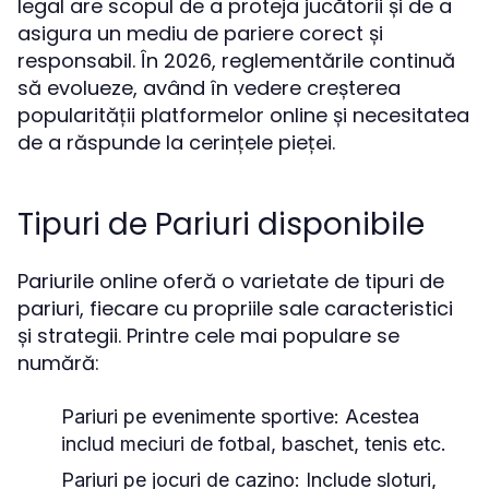
legal are scopul de a proteja jucătorii și de a
asigura un mediu de pariere corect și
responsabil. În 2026, reglementările continuă
să evolueze, având în vedere creșterea
popularității platformelor online și necesitatea
de a răspunde la cerințele pieței.
Tipuri de Pariuri disponibile
Pariurile online oferă o varietate de tipuri de
pariuri, fiecare cu propriile sale caracteristici
și strategii. Printre cele mai populare se
numără:
Pariuri pe evenimente sportive:
Acestea
includ meciuri de fotbal, baschet, tenis etc.
Pariuri pe jocuri de cazino:
Include sloturi,