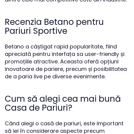
Recenzia Betano pentru
Pariuri Sportive
Betano a câștigat rapid popularitate, fiind
apreciată pentru interfața sa user-friendly și
promoțiile atractive. Aceasta oferă opțiuni
inovatoare de pariere, precum și posibilitatea
de a paria live pe diverse evenimente.
Cum să alegi cea mai bună
Casa de Pariuri?
Când alegi o casă de pariuri, este important
să iei în considerare aspecte precum